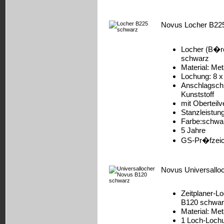
Novus Locher B22
Locher (B�
schwarz
Material: Met
Lochung: 8 x
Anschlagschi
Kunststoff
mit Oberteilv
Stanzleistung
Farbe:schwa
5 Jahre
GS-Pr�fzei
Novus Universallo
Zeitplaner-
B120 schwarz
Material: Met
1 Loch-Lochu