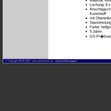
Material: Met
Lochung: 8 x
Anschlagschi
Kunststoff
mit Oberteilv
Stanzleistung
Farbe: hellg
5 Jahre
GS-Pr�fzei
© Copyright 09.08.2026 - www.blocklocher.de -
Unterschriftsmappen