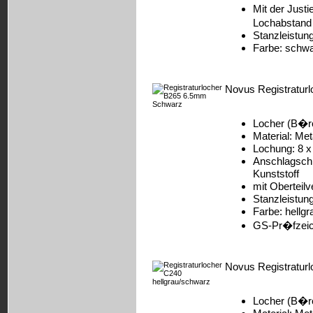
Mit der Just
Lochabstand
Stanzleistung
Farbe: schw
Novus Registratur
Locher (B�r
Material: Met
Lochung: 8 x
Anschlagschi
Kunststoff
mit Oberteilv
Stanzleistung
Farbe: hellg
GS-Pr�fzei
Novus Registraturl
Locher (B�r