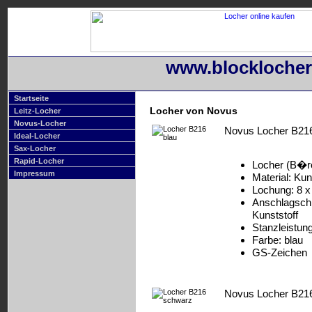
www.blocklocher
Startseite
Locher von Novus
Leitz-Locher
Novus-Locher
Novus Locher B216
Ideal-Locher
Sax-Locher
Rapid-Locher
Locher (B�r
Impressum
Material: Kun
Lochung: 8 x
Anschlagschi
Kunststoff
Stanzleistung
Farbe: blau
GS-Zeichen
Novus Locher B21