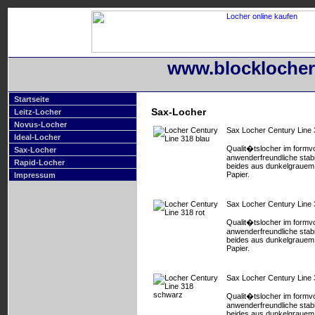
www.blocklocher
Startseite
Sax-Locher
Leitz-Locher
Novus-Locher
Sax Locher Century Line 
Ideal-Locher
Qualit�tslocher im formvo
Sax-Locher
anwenderfreundliche stab
Rapid-Locher
beides aus dunkelgrauem K
Papier.
Impressum
Sax Locher Century Line 
Qualit�tslocher im formvo
anwenderfreundliche stab
beides aus dunkelgrauem K
Papier.
Sax Locher Century Line
Qualit�tslocher im formvo
anwenderfreundliche stab
beides aus dunkelgrauem K